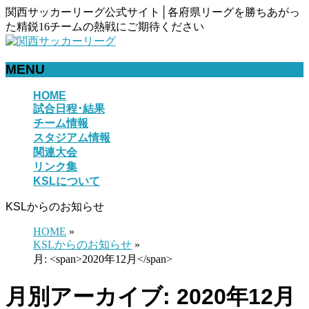
関西サッカーリーグ公式サイト│各府県リーグを勝ちあがっ
た精鋭16チームの熱戦にご期待ください
MENU
メ
HOME
試合日程･結果
ニ
チーム情報
ュ
スタジアム情報
ー
関連大会
を
リンク集
飛
KSLについて
ば
す
KSLからのお知らせ
HOME
»
KSLからのお知らせ
»
月: <span>2020年12月</span>
月別アーカイブ: 2020年12月