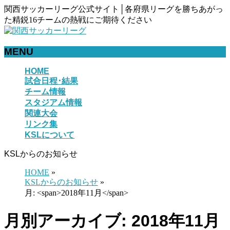
関西サッカーリーグ公式サイト│各府県リーグを勝ちあがっ
た精鋭16チームの熱戦にご期待ください
MENU
メ
HOME
試合日程･結果
ニ
チーム情報
ュ
スタジアム情報
ー
関連大会
を
リンク集
飛
KSLについて
ば
す
KSLからのお知らせ
HOME
»
KSLからのお知らせ
»
月: <span>2018年11月</span>
月別アーカイブ: 2018年11月