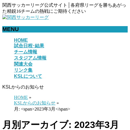
関西サッカーリーグ公式サイト│各府県リーグを勝ちあがっ
た精鋭16チームの熱戦にご期待ください
MENU
メ
HOME
試合日程･結果
ニ
チーム情報
ュ
スタジアム情報
ー
関連大会
を
リンク集
飛
KSLについて
ば
す
KSLからのお知らせ
HOME
»
KSLからのお知らせ
»
月: <span>2023年3月</span>
月別アーカイブ: 2023年3月