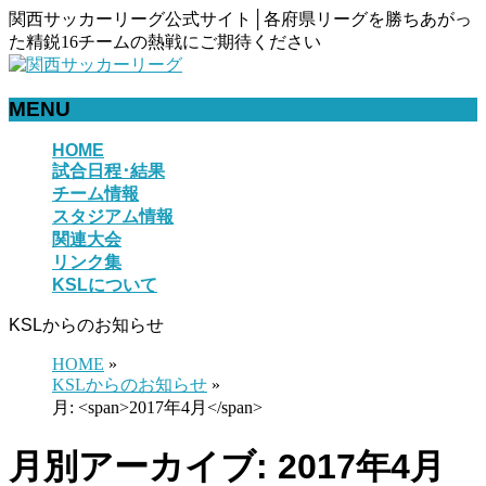
関西サッカーリーグ公式サイト│各府県リーグを勝ちあがっ
た精鋭16チームの熱戦にご期待ください
MENU
メ
HOME
試合日程･結果
ニ
チーム情報
ュ
スタジアム情報
ー
関連大会
を
リンク集
飛
KSLについて
ば
す
KSLからのお知らせ
HOME
»
KSLからのお知らせ
»
月: <span>2017年4月</span>
月別アーカイブ: 2017年4月