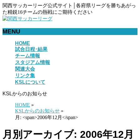
関西サッカーリーグ公式サイト│各府県リーグを勝ちあがっ
た精鋭16チームの熱戦にご期待ください
MENU
メ
HOME
試合日程･結果
ニ
チーム情報
ュ
スタジアム情報
ー
関連大会
を
リンク集
飛
KSLについて
ば
す
KSLからのお知らせ
HOME
»
KSLからのお知らせ
»
月: <span>2006年12月</span>
月別アーカイブ: 2006年12月