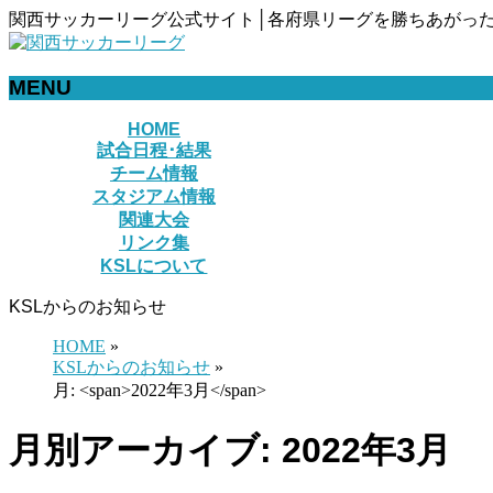
関西サッカーリーグ公式サイト│各府県リーグを勝ちあがった
MENU
メ
HOME
試合日程･結果
ニ
チーム情報
ュ
スタジアム情報
ー
関連大会
を
リンク集
飛
KSLについて
ば
す
KSLからのお知らせ
HOME
»
KSLからのお知らせ
»
月: <span>2022年3月</span>
月別アーカイブ: 2022年3月