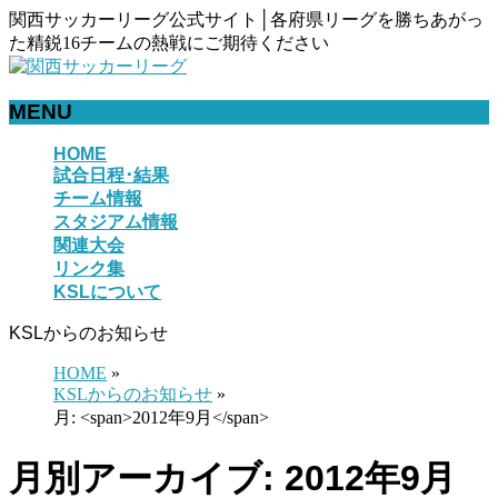
関西サッカーリーグ公式サイト│各府県リーグを勝ちあがっ
た精鋭16チームの熱戦にご期待ください
MENU
メ
HOME
試合日程･結果
ニ
チーム情報
ュ
スタジアム情報
ー
関連大会
を
リンク集
飛
KSLについて
ば
す
KSLからのお知らせ
HOME
»
KSLからのお知らせ
»
月: <span>2012年9月</span>
月別アーカイブ: 2012年9月