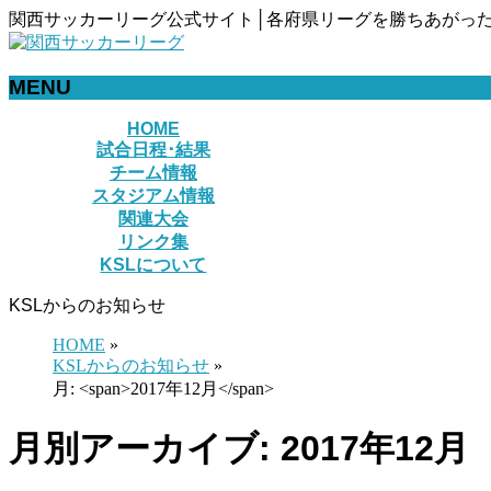
関西サッカーリーグ公式サイト│各府県リーグを勝ちあがった
MENU
メ
HOME
試合日程･結果
ニ
チーム情報
ュ
スタジアム情報
ー
関連大会
を
リンク集
飛
KSLについて
ば
す
KSLからのお知らせ
HOME
»
KSLからのお知らせ
»
月: <span>2017年12月</span>
月別アーカイブ: 2017年12月