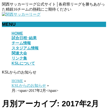
関西サッカーリーグ公式サイト│各府県リーグを勝ちあがっ
た精鋭16チームの熱戦にご期待ください
MENU
メ
HOME
試合日程･結果
ニ
チーム情報
ュ
スタジアム情報
ー
関連大会
を
リンク集
飛
KSLについて
ば
す
KSLからのお知らせ
HOME
»
KSLからのお知らせ
»
月: <span>2017年2月</span>
月別アーカイブ: 2017年2月