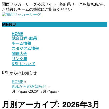
関西サッカーリーグ公式サイト│各府県リーグを勝ちあがっ
た精鋭16チームの熱戦にご期待ください
MENU
メ
HOME
試合日程･結果
ニ
チーム情報
ュ
スタジアム情報
ー
関連大会
を
リンク集
飛
KSLについて
ば
す
KSLからのお知らせ
HOME
»
KSLからのお知らせ
»
月: <span>2026年3月</span>
月別アーカイブ: 2026年3月