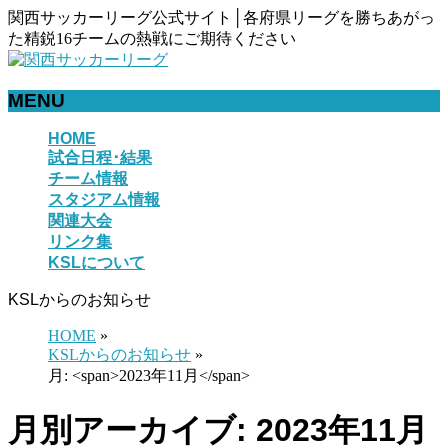
関西サッカーリーグ公式サイト│各府県リーグを勝ちあがっ
た精鋭16チームの熱戦にご期待ください
MENU
メ
HOME
試合日程･結果
ニ
チーム情報
ュ
スタジアム情報
ー
関連大会
を
リンク集
飛
KSLについて
ば
す
KSLからのお知らせ
HOME
»
KSLからのお知らせ
»
月: <span>2023年11月</span>
月別アーカイブ: 2023年11月