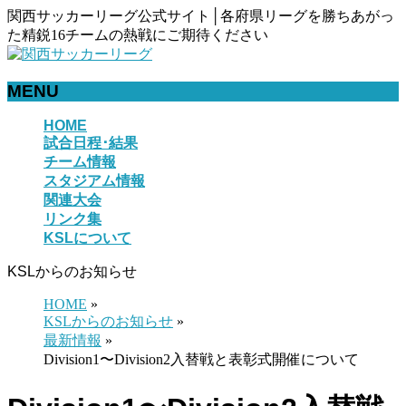
関西サッカーリーグ公式サイト│各府県リーグを勝ちあがっ
た精鋭16チームの熱戦にご期待ください
MENU
メ
HOME
試合日程･結果
ニ
チーム情報
ュ
スタジアム情報
ー
関連大会
を
リンク集
飛
KSLについて
ば
す
KSLからのお知らせ
HOME
»
KSLからのお知らせ
»
最新情報
»
Division1〜Division2入替戦と表彰式開催について