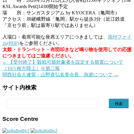
日 時：2020年12月12日(土) [入替戦]12:00キックオフ [The
KSL Awards Petit]14:00開始予定
場 所：サンガスタジアム by KYOCERA（亀岡市）
アクセス：JR嵯峨野線「亀岡」駅から徒歩3分（近江鉄道
「京セラ前」駅は最寄り駅ではありません）
入場口・着席可能な座席エリアにつきましては、
添付ファイ
ル(PDF)
をご参照ください。
太鼓・トランペット・布団叩きなど鳴り物を使用しての応援
につきましてはご遠慮ください。
←
【受付終了】観戦可能対象者を設定する措置について
（10/3 枚方陸上）※第二報
関西社会人連盟・山野喜弘名誉会長、急逝について
→
サイト内検索
検
索:
Score Centre