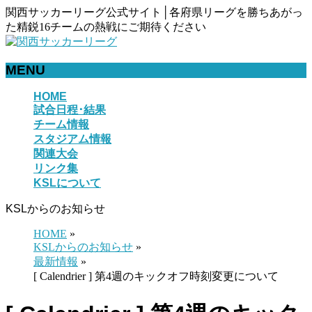
関西サッカーリーグ公式サイト│各府県リーグを勝ちあがっ
た精鋭16チームの熱戦にご期待ください
MENU
メ
HOME
試合日程･結果
ニ
チーム情報
ュ
スタジアム情報
ー
関連大会
を
リンク集
飛
KSLについて
ば
す
KSLからのお知らせ
HOME
»
KSLからのお知らせ
»
最新情報
»
[ Calendrier ] 第4週のキックオフ時刻変更について