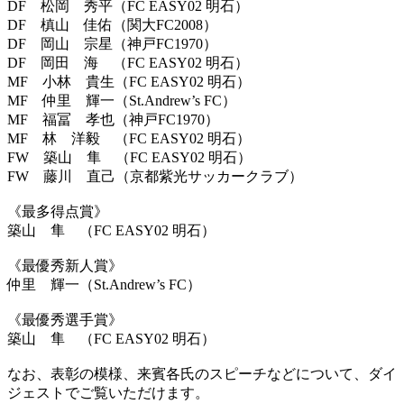
DF 松岡 秀平（FC EASY02 明石）
DF 槙山 佳佑（関大FC2008）
DF 岡山 宗星（神戸FC1970）
DF 岡田 海 （FC EASY02 明石）
MF 小林 貴生（FC EASY02 明石）
MF 仲里 輝一（St.Andrew’s FC）
MF 福冨 孝也（神戸FC1970）
MF 林 洋毅 （FC EASY02 明石）
FW 築山 隼 （FC EASY02 明石）
FW 藤川 直己（京都紫光サッカークラブ）
《最多得点賞》
築山 隼 （FC EASY02 明石）
《最優秀新人賞》
仲里 輝一（St.Andrew’s FC）
《最優秀選手賞》
築山 隼 （FC EASY02 明石）
なお、表彰の模様、来賓各氏のスピーチなどについて、ダイ
ジェストでご覧いただけます。