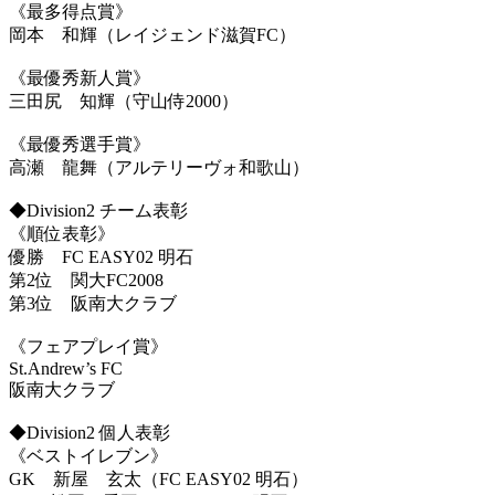
《最多得点賞》
岡本 和輝（レイジェンド滋賀FC）
《最優秀新人賞》
三田尻 知輝（守山侍2000）
《最優秀選手賞》
高瀬 龍舞（アルテリーヴォ和歌山）
◆Division2 チーム表彰
《順位表彰》
優勝 FC EASY02 明石
第2位 関大FC2008
第3位 阪南大クラブ
《フェアプレイ賞》
St.Andrew’s FC
阪南大クラブ
◆Division2 個人表彰
《ベストイレブン》
GK 新屋 玄太（FC EASY02 明石）