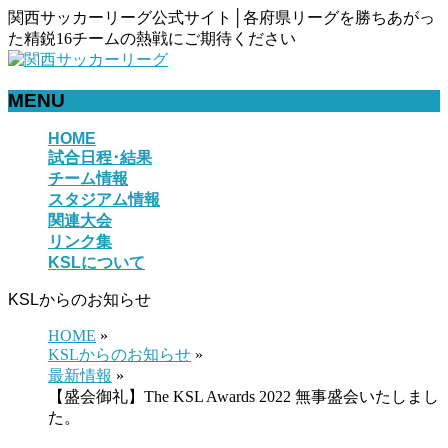
関西サッカーリーグ公式サイト│各府県リーグを勝ちあがっ
た精鋭16チームの熱戦にご期待ください
MENU
メ
HOME
試合日程･結果
ニ
チーム情報
ュ
スタジアム情報
ー
関連大会
を
リンク集
飛
KSLについて
ば
す
KSLからのお知らせ
HOME
»
KSLからのお知らせ
»
最新情報
»
【盛会御礼】The KSL Awards 2022 無事盛会いたしまし
た。