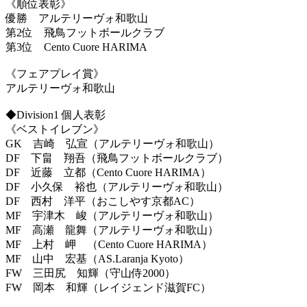
《順位表彰》
優勝 アルテリーヴォ和歌山
第2位 飛鳥フットボールクラブ
第3位 Cento Cuore HARIMA
《フェアプレイ賞》
アルテリーヴォ和歌山
◆Division1 個人表彰
《ベストイレブン》
GK 吉崎 弘宣（アルテリーヴォ和歌山）
DF 下畠 翔吾（飛鳥フットボールクラブ）
DF 近藤 立都（Cento Cuore HARIMA）
DF 小久保 裕也（アルテリーヴォ和歌山）
DF 西村 洋平（おこしやす京都AC）
MF 宇津木 峻（アルテリーヴォ和歌山）
MF 高瀬 龍舞（アルテリーヴォ和歌山）
MF 上村 岬 （Cento Cuore HARIMA）
MF 山中 宏基（AS.Laranja Kyoto）
FW 三田尻 知輝（守山侍2000）
FW 岡本 和輝（レイジェンド滋賀FC）