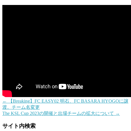
←
【Breaking】FC EASY02 明石、FC BASARA HYOGOに譲
渡。チーム名変更
The KSL Cup 2023の開催と出場チームの拡大について
→
サイト内検索