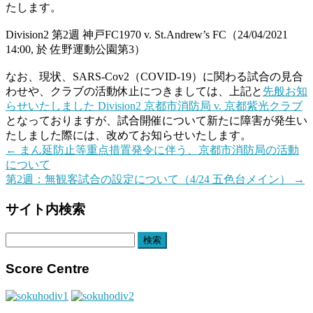
たします。
Division2 第2週 神戸FC1970 v. St.Andrew’s FC（24/04/2021
14:00, 於 佐野運動公園第3）
なお、現状、SARS-Cov2（COVID-19）に関わる試合の見合
わせや、クラブの活動休止につきましては、上記と
先般お知
らせいたしました Division2 京都市消防局 v. 京都紫光クラブ
となっておりますが、試合開催について新たに障害が発生い
たしました際には、改めてお知らせいたします。
←
まん延防止等重点措置発令に伴う、京都市消防局の活動
について
第2週：無観客試合の設定について（4/24 五色台メイン）
→
サイト内検索
検
索:
Score Centre