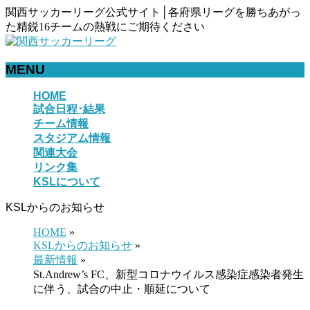
関西サッカーリーグ公式サイト│各府県リーグを勝ちあがっ
た精鋭16チームの熱戦にご期待ください
MENU
メ
HOME
試合日程･結果
ニ
チーム情報
ュ
スタジアム情報
ー
関連大会
を
リンク集
飛
KSLについて
ば
す
KSLからのお知らせ
HOME
»
KSLからのお知らせ
»
最新情報
»
St.Andrew’s FC、新型コロナウイルス感染症感染者発生
に伴う、試合の中止・順延について