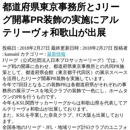
都道府県東京事務所とJリー
グ開幕PR装飾の実施にアル
テリーヴォ和歌山が出展
投稿日 : 2018年2月27日
最終更新日時 : 2018年2月27日
投稿者
:
kansaisl
カテゴリー :
最新情報
Jリーグ（公式社団法人日本プロサッカーリーグ）では、リ
ーグ戦の開幕に合わせ、都道府県東京事務所との共同PR施
策として、都道府県会館（東京都千代田区）の展示スペース
を活用したJリーグ開幕PR装飾を実施しています。
今年で7回目となるこの装飾PRは各都道府県がそれぞれの事
務所の展示ブースを地元クラブの装飾で一色にし、ホームタ
ウンのPRを行うものです。
今年もKSL関西サッカーリーグからは和歌山県を代表してア
ルテリーヴォ和歌山が出展しております。
また、KSLを卒業した奈良クラブ、FC大阪も出展しており
ます。
全国各地のJリーグ・JFL・地域リーグ計63クラブのユニフォ