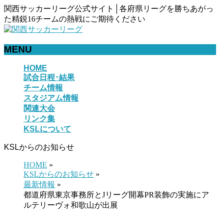
関西サッカーリーグ公式サイト│各府県リーグを勝ちあがっ
た精鋭16チームの熱戦にご期待ください
MENU
メ
HOME
試合日程･結果
ニ
チーム情報
ュ
スタジアム情報
ー
関連大会
を
リンク集
飛
KSLについて
ば
す
KSLからのお知らせ
HOME
»
KSLからのお知らせ
»
最新情報
»
都道府県東京事務所とJリーグ開幕PR装飾の実施にア
ルテリーヴォ和歌山が出展