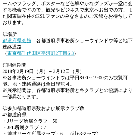
ームやフラッグ、ポスターなど色鮮やかなグッズが一堂に会
する機会ですので、観光やビジネスで東京へお出での方、ま
た関東圏在住のKSLファンのみなさまのご来館をお待ちして
おります。
◎場所
都道府県会館
各都道府県事務所ショーウインドウ等と地下
連絡通路
（
東京都千代田区平河町2丁目6-3
）
◎開催期間
2018年2月19日（月）～3月12日（月）
※各事務所ショーウインドウは平日8:00～19:00のみ観覧可
能。地下連絡通路は全日観覧可。
※展示期間は、各都道府県事務所と各クラブとの協議により
一部異なります。
◎参加都道府県数および展示クラブ数
47都道府県
・Jリーグ所属クラブ：50
・JFL所属クラブ：7
・地域リーグ所属クラブ：6 （計63クラブ）