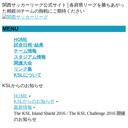
関西サッカーリーグ公式サイト│各府県リーグを勝ちあがっ
た精鋭16チームの熱戦にご期待ください
MENU
メ
HOME
試合日程･結果
ニ
チーム情報
ュ
スタジアム情報
ー
関連大会
を
リンク集
飛
KSLについて
ば
す
KSLからのお知らせ
HOME
»
KSLからのお知らせ
»
最新情報
»
The KSL Island Shield 2016 / The KSL Challenge 2016 開催
のお知らせ