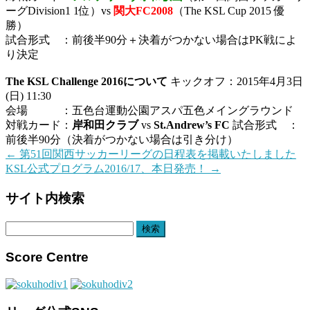
ーグDivision1 1位）vs
関大FC2008
（The KSL Cup 2015 優
勝）
試合形式 ：前後半90分＋決着がつかない場合はPK戦によ
り決定
The KSL Challenge 2016について
キックオフ：2015年4月3日
(日) 11:30
会場 ：五色台運動公園アスパ五色メイングラウンド
対戦カード：
岸和田クラブ
vs
St.Andrew’s FC
試合形式 ：
前後半90分（決着がつかない場合は引き分け）
←
第51回関西サッカーリーグの日程表を掲載いたしました
KSL公式プログラム2016/17、本日発売！
→
サイト内検索
検
索:
Score Centre