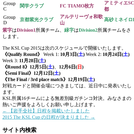
アミティエS
Group
関学クラブ
FC TIAMO枚方
C
都
アルテリーヴォ和歌
Group
京都紫光クラブ
高砂ミネイロ
D
山
紫字
は
Division1
所属チーム、
緑字
は
Division2
所属チームをさ
します。
The KSL Cup 2015は次のスケジュールで開催いたします。
《Qualify Round》
Week 1:
10月3日(
土
)
Week 2:
10月24日(
土
)
Week 3:
11月28日(
土
)
《Round 8》12月5日(
土
)
、
12月6日(
日
)
《Semi Final》12月12日(
土
)
《The Final / 3rd place match》12月19日(
土
)
対戦カードと開催会場につきましては、近日中に発表いたし
ます。
KSL所属16チームによる無差別級ガチンコ対決。みなさまの
熱いご声援をよろしくお願い申し上げます。
←
【岩手全社】日程を掲載いたしました
2015 The KSL Cup の日程が決まりました
→
サイト内検索