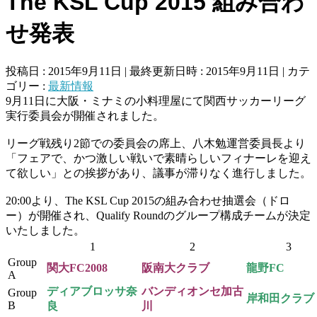
The KSL Cup 2015 組み合わ
せ発表
投稿日 : 2015年9月11日
最終更新日時 : 2015年9月11日
カテ
ゴリー :
最新情報
9月11日に大阪・ミナミの小料理屋にて関西サッカーリーグ
実行委員会が開催されました。
リーグ戦残り2節での委員会の席上、八木勉運営委員長より
「フェアで、かつ激しい戦いで素晴らしいフィナーレを迎え
て欲しい」との挨拶があり、議事が滞りなく進行しました。
20:00より、The KSL Cup 2015の組み合わせ抽選会（ドロ
ー）が開催され、Qualify Roundのグループ構成チームが決定
いたしました。
1
2
3
Group
関大FC2008
阪南大クラブ
龍野FC
A
ディアブロッサ奈
バンディオンセ加古
Group
岸和田クラブ
B
良
川