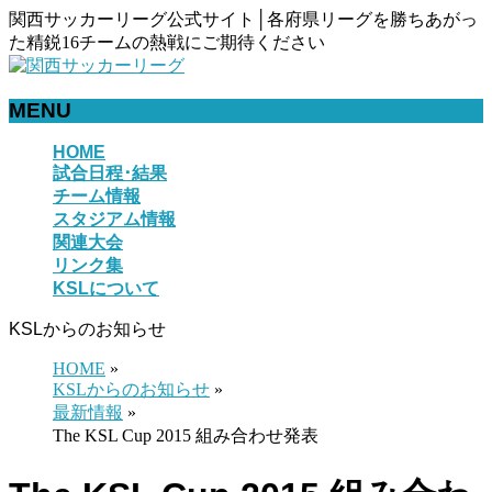
関西サッカーリーグ公式サイト│各府県リーグを勝ちあがっ
た精鋭16チームの熱戦にご期待ください
MENU
メ
HOME
試合日程･結果
ニ
チーム情報
ュ
スタジアム情報
ー
関連大会
を
リンク集
飛
KSLについて
ば
す
KSLからのお知らせ
HOME
»
KSLからのお知らせ
»
最新情報
»
The KSL Cup 2015 組み合わせ発表