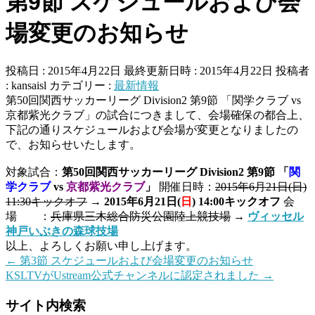
第9節 スケジュールおよび会
場変更のお知らせ
投稿日 : 2015年4月22日
最終更新日時 : 2015年4月22日
投稿者
:
kansaisl
カテゴリー :
最新情報
第50回関西サッカーリーグ Division2 第9節 「関学クラブ vs
京都紫光クラブ」の試合につきまして、会場確保の都合上、
下記の通りスケジュールおよび会場が変更となりましたの
で、お知らせいたします。
対象試合：
第50回関西サッカーリーグ Division2 第9節
「
関
学クラブ
vs
京都紫光クラブ
」
開催日時：
2015年6月21日(日)
11:30キックオフ
→
2015年6月21日(
日
) 14:00キックオフ
会
場 ：
兵庫県三木総合防災公園陸上競技場
→
ヴィッセル
神戸いぶきの森球技場
以上、よろしくお願い申し上げます。
←
第3節 スケジュールおよび会場変更のお知らせ
KSLTVがUstream公式チャンネルに認定されました
→
サイト内検索