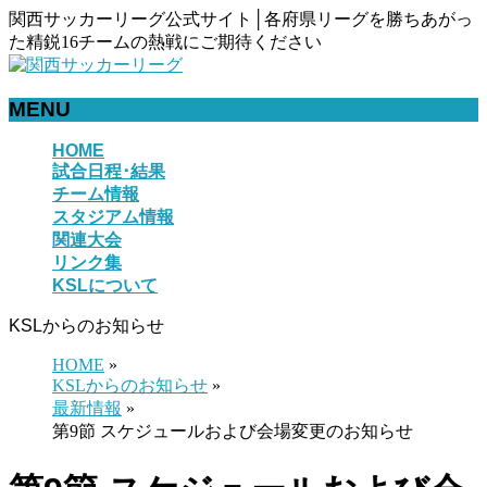
関西サッカーリーグ公式サイト│各府県リーグを勝ちあがっ
た精鋭16チームの熱戦にご期待ください
MENU
メ
HOME
試合日程･結果
ニ
チーム情報
ュ
スタジアム情報
ー
関連大会
を
リンク集
飛
KSLについて
ば
す
KSLからのお知らせ
HOME
»
KSLからのお知らせ
»
最新情報
»
第9節 スケジュールおよび会場変更のお知らせ