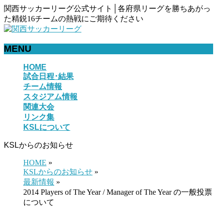
関西サッカーリーグ公式サイト│各府県リーグを勝ちあがっ
た精鋭16チームの熱戦にご期待ください
MENU
メ
HOME
試合日程･結果
ニ
チーム情報
ュ
スタジアム情報
ー
関連大会
を
リンク集
飛
KSLについて
ば
す
KSLからのお知らせ
HOME
»
KSLからのお知らせ
»
最新情報
»
2014 Players of The Year / Manager of The Year の一般投票
について