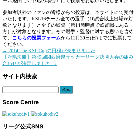
ーム経由での申込の場合）にて投票をお願いいたします。
参加者以外のファンの皆様からの投票は、本サイトにて受付
いたします。KSL16チーム全ての選手（10試合以上出場が対
象となります）と全ての監督（第14節時点で監督職にある
方）が対象となります。その選手・監督に対する思いも含め
て、
こちらの投票フォーム
から11月30日(日)までに投票して
ください。
←
2014 The KSL Cupの日程が決まりました
【府県決勝】第49回関西府県サッカーリーグ決勝大会の組み
合わせが決定しました
→
サイト内検索
検
索:
Score Centre
リーグ公式SNS