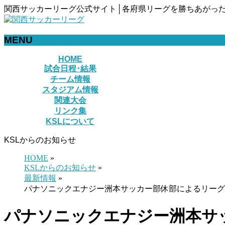
関西サッカーリーグ公式サイト│各府県リーグを勝ちあがった
MENU
メ
HOME
試合日程･結果
ニ
チーム情報
ュ
スタジアム情報
ー
関連大会
を
リンク集
飛
KSLについて
ば
す
KSLからのお知らせ
HOME
»
KSLからのお知らせ
»
最新情報
»
パナソニックエナジー洲本サッカー部休部によるリーグ
パナソニックエナジー洲本サ