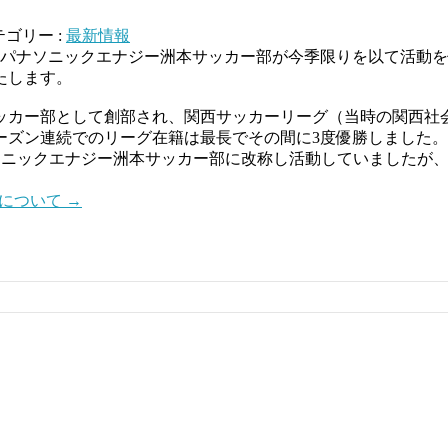
テゴリー :
最新情報
、パナソニックエナジー洲本サッカー部が今季限りを以て活動
たします。
サッカー部として創部され、関西サッカーリーグ（当時の関西社会
ーズン連続でのリーグ在籍は最長でその間に3度優勝しました。
パナソニックエナジー洲本サッカー部に改称し活動していましたが
更について
→