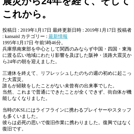
震災から24年を経て、そして
これから。
投稿日 : 2019年1月17日
最終更新日時 : 2019年1月17日
投稿者
:
kansaisl
カテゴリー :
最新情報
1995年1月17日 午前5時46分。
兵庫県南東部を中心として関西のみならず中国・四国・東海
に渡る広い地域にわたり影響を及ぼした阪神・淡路大震災か
ら24年の朝を迎えました。
三連休を終えて、リフレッシュしたのちの週の初めに起こっ
た大震災。
誰もが経験をしたことがない未曾有の出来事でした。
当然、これまで普通にできたことが全くできず、街自体が機
能しなくなりました。
当時のKSLにはライフラインに携わるプレイヤーやスタッフ
も多くいました。
彼らは必死の思いで復旧作業に携わりました。復興ではなく
復旧です。