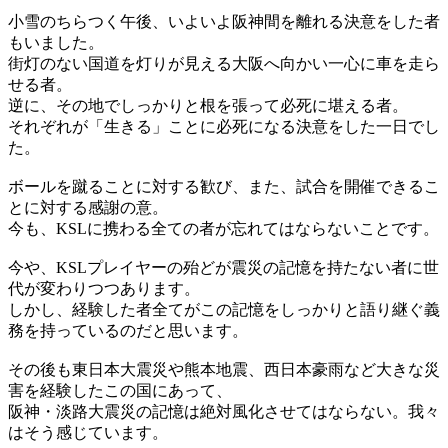
小雪のちらつく午後、いよいよ阪神間を離れる決意をした者
もいました。
街灯のない国道を灯りが見える大阪へ向かい一心に車を走ら
せる者。
逆に、その地でしっかりと根を張って必死に堪える者。
それぞれが「生きる」ことに必死になる決意をした一日でし
た。
ボールを蹴ることに対する歓び、また、試合を開催できるこ
とに対する感謝の意。
今も、KSLに携わる全ての者が忘れてはならないことです。
今や、KSLプレイヤーの殆どが震災の記憶を持たない者に世
代が変わりつつあります。
しかし、経験した者全てがこの記憶をしっかりと語り継ぐ義
務を持っているのだと思います。
その後も東日本大震災や熊本地震、西日本豪雨など大きな災
害を経験したこの国にあって、
阪神・淡路大震災の記憶は絶対風化させてはならない。我々
はそう感じています。