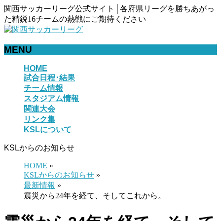
関西サッカーリーグ公式サイト│各府県リーグを勝ちあがっ
た精鋭16チームの熱戦にご期待ください
MENU
メ
HOME
試合日程･結果
ニ
チーム情報
ュ
スタジアム情報
ー
関連大会
を
リンク集
飛
KSLについて
ば
す
KSLからのお知らせ
HOME
»
KSLからのお知らせ
»
最新情報
»
震災から24年を経て、そしてこれから。