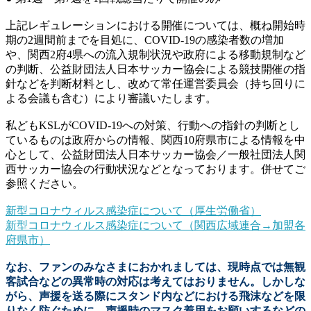
上記レギュレーションにおける開催については、概ね開始時
期の2週間前までを目処に、COVID-19の感染者数の増加
や、関西2府4県への流入規制状況や政府による移動規制など
の判断、公益財団法人日本サッカー協会による競技開催の指
針などを判断材料とし、改めて常任運営委員会（持ち回りに
よる会議も含む）により審議いたします。
私どもKSLがCOVID-19への対策、行動への指針の判断とし
ているものは政府からの情報、関西10府県市による情報を中
心として、公益財団法人日本サッカー協会／一般社団法人関
西サッカー協会の行動状況などとなっております。併せてご
参照ください。
新型コロナウィルス感染症について（厚生労働省）
新型コロナウィルス感染症について（関西広域連合→加盟各
府県市）
なお、ファンのみなさまにおかれましては、現時点では無観
客試合などの異常時の対応は考えてはおりません。しかしな
がら、声援を送る際にスタンド内などにおける飛沫などを限
りなく防ぐために、声援時のマスク着用をお願いするなどの