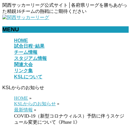
関西サッカーリーグ公式サイト│各府県リーグを勝ちあがっ
た精鋭16チームの熱戦にご期待ください
MENU
メ
HOME
試合日程･結果
ニ
チーム情報
ュ
スタジアム情報
ー
関連大会
を
リンク集
飛
KSLについて
ば
す
KSLからのお知らせ
HOME
»
KSLからのお知らせ
»
最新情報
»
COVID-19（新型コロナウィルス）予防に伴うスケジ
ュール変更について《Phase 1》