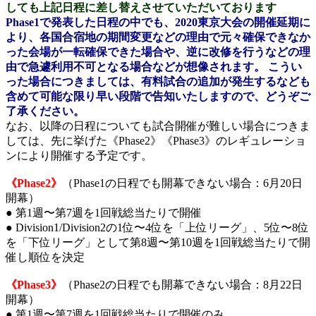
しても上記日程に差し替えさせていただいております
Phase1で発表した日程の中でも、2020東京大会の開催延期に
より、各国合宿地の期間変更などの理由で元々確保できなか
った会場が一転確保できた場合や、逆に改修を行うなどの理
由で急遽利用不可となる場合などが想像されます。
こうい
った場合につきましては、有料試合の追加が発生するなども
含めて可能な限り早い段階で告知いたしますので、どうぞご
了承ください。
なお、以降の日程についても試合開催が難しい場合につきま
しては、先に挙げた《Phase2》《Phase3》のレギュレーショ
ンにより開催する予定です。
《Phase2》
（Phase1の日程でも開幕できない場合：6月20日
開幕）
● 第1週〜第7週を1回戦総当たりで開催
● Division1/Division2の1位〜4位を「上位リーグ」、5位〜8位
を「下位リーグ」として第8週〜第10週を1回戦総当たりで開
催し順位を決定
《Phase3》
（Phase2の日程でも開幕できない場合：8月22日
開幕）
● 第1週〜第7週を1回戦総当たりで開催のみ