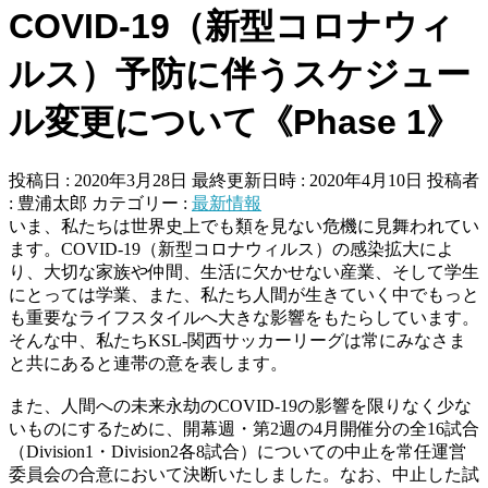
COVID-19（新型コロナウィ
ルス）予防に伴うスケジュー
ル変更について《Phase 1》
投稿日 : 2020年3月28日
最終更新日時 : 2020年4月10日
投稿者
:
豊浦太郎
カテゴリー :
最新情報
いま、私たちは世界史上でも類を見ない危機に見舞われてい
ます。COVID-19（新型コロナウィルス）の感染拡大によ
り、大切な家族や仲間、生活に欠かせない産業、そして学生
にとっては学業、また、私たち人間が生きていく中でもっと
も重要なライフスタイルへ大きな影響をもたらしています。
そんな中、私たちKSL-関西サッカーリーグは常にみなさま
と共にあると連帯の意を表します。
また、人間への未来永劫のCOVID-19の影響を限りなく少な
いものにするために、開幕週・第2週の4月開催分の全16試合
（Division1・Division2各8試合）についての中止を常任運営
委員会の合意において決断いたしました。なお、中止した試