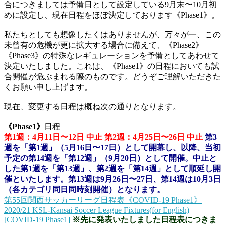
合につきましては予備日として設定している9月末〜10月初
めに設定し、現在日程をほぼ決定しております《Phase1》。
私たちとしても想像したくはありませんが、万々が一、この
未曾有の危機が更に拡大する場合に備えて、《Phase2》
《Phase3》の特殊なレギュレーションを予備としてあわせて
決定いたしました。これは、《Phase1》の日程においても試
合開催が危ぶまれる際のものです。どうぞご理解いただきた
くお願い申し上げます。
現在、変更する日程は概ね次の通りとなります。
《Phase1》
日程
第1週：4月11日〜12日 中止
第2週：4月25日〜26日 中止
第3
週を「第1週」（5月16日〜17日）として開幕し、以降、当初
予定の第14週を「第12週」（9月20日）として開催。中止と
した第1週を「第13週」、第2週を「第14週」として順延し開
催といたします。第13週は9月26日〜27日、第14週は10月3日
（各カテゴリ同日同時刻開催）となります。
第55回関西サッカーリーグ日程表《COVID-19 Phase1》
2020/21 KSL-Kansai Soccer League Fixtures(for English)
[COVID-19 Phase1]
※先に発表いたしました日程表につきま