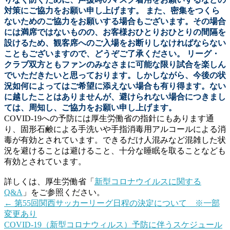
対策にご協力をお願い申し上げます。
また、密集をつくら
ないためのご協力をお願いする場合もございます。その場合
には満席ではないものの、お客様おひとりおひとりの間隔を
設けるため、観客席へのご入場をお断りしなければならない
こともございますので、どうぞご了承ください。
リーグ・
クラブ双方ともファンのみなさまに可能な限り試合を楽しん
でいただきたいと思っております。しかしながら、今後の状
況如何によってはご希望に添えない場合も有り得ます。ない
に越したことはありませんが、避けられない場合につきまし
ては、周知し、ご協力をお願い申し上げます。
COVID-19への予防には厚生労働省の指針にもあります通
り、固形石鹸による手洗いや手指消毒用アルコールによる消
毒が有効とされています。できるだけ人混みなど混雑した状
況を避けることは避けること、十分な睡眠を取ることなども
有効とされています。
詳しくは、厚生労働省「
新型コロナウイルスに関する
Q&A
」をご参照ください。
←
第55回関西サッカーリーグ日程の決定について ※一部
変更あり
COVID-19（新型コロナウィルス）予防に伴うスケジュール